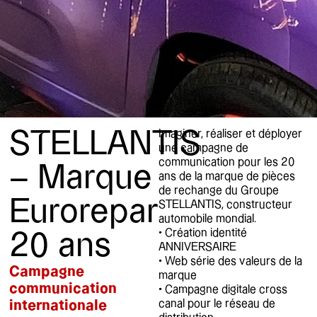
STELLANTIS
Imaginer, réaliser et déployer
une campagne de
communication pour les 20
– Marque
ans de la marque de pièces
de rechange du Groupe
Eurorepar
STELLANTIS, constructeur
automobile mondial.
• Création identité
20 ans
ANNIVERSAIRE
• Web série des valeurs de la
Campagne
marque
communication
• Campagne digitale cross
internationale
canal pour le réseau de